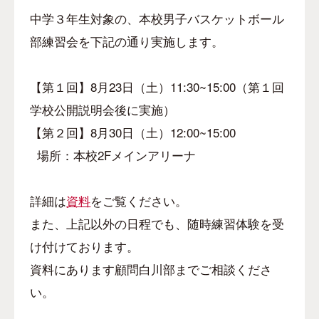
中学３年生対象の、本校男子バスケットボール
部練習会を下記の通り実施します。
【第１回】
8
月
23
日（土）
11:30~15:00
（第１回
学校公開説明会後に実施）
【第２回】
8
月
30
日（土）
12:00~15:00
場所：本校
2F
メインアリーナ
詳細は
資料
をご覧ください。
また、上記以外の日程でも、随時練習体験を受
け付けております。
資料にあります顧問白川部までご相談くださ
い。