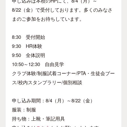
申し込みは本校の
HP
にて、
8/4
（月）～
8/22
（金）で受付しております。多くのみなさ
まのご参加をお待ちしています。
8:30
受付開始
9:30
HR
体験
9:50
全体説明
10:50
～
12:30
自由見学
クラブ体験/制服試着コーナー
/PTA
・生徒会ブー
ス
/
校内スタンプラリー
/
個別相談
申し込み期間：
8/4
（月）～
8/22
（金）
服装：制服
持ち物：上靴・筆記用具