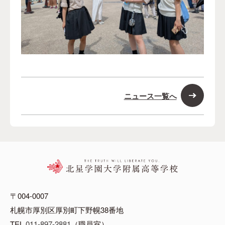
ニュース一覧へ
〒004-0007
札幌市厚別区厚別町下野幌38番地
TEL
011-897-2881
（職員室）