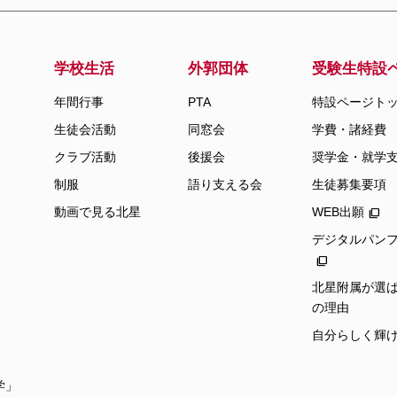
学校生活
外郭団体
受験生特設
年間行事
PTA
特設ページト
生徒会活動
同窓会
学費・諸経費
クラブ活動
後援会
奨学金・就学
制服
語り支える会
生徒募集要項
動画で見る北星
WEB出願
デジタルパン
北星附属が選ば
の理由
自分らしく輝
学」