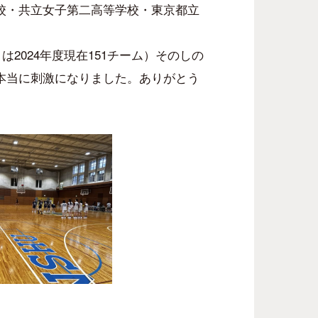
校・共立女子第二高等学校・東京都立
8
は
2024
年度現在
151
チーム）そのしの
本当に刺激になりました。ありがとう