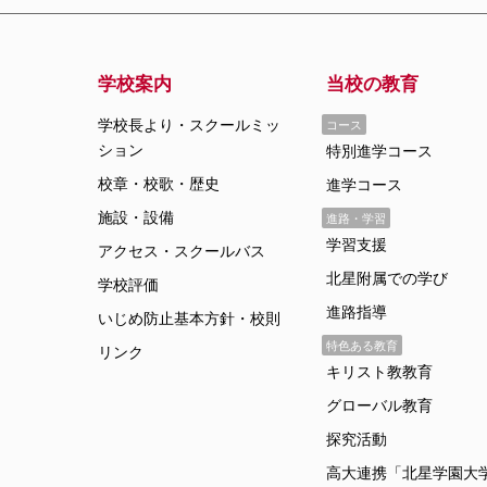
学校案内
当校の教育
コース
学校長より・スクールミッ
ション
特別進学コース
校章・校歌・歴史
進学コース
施設・設備
進路・学習
学習支援
アクセス・スクールバス
北星附属での学び
学校評価
進路指導
いじめ防止基本方針・校則
特色ある教育
リンク
キリスト教教育
グローバル教育
探究活動
高大連携「北星学園大