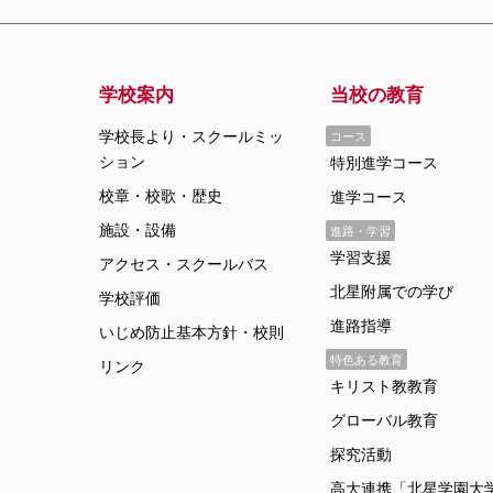
学校案内
当校の教育
コース
学校長より・スクールミッ
ション
特別進学コース
校章・校歌・歴史
進学コース
施設・設備
進路・学習
学習支援
アクセス・スクールバス
北星附属での学び
学校評価
進路指導
いじめ防止基本方針・校則
特色ある教育
リンク
キリスト教教育
グローバル教育
探究活動
高大連携「北星学園大