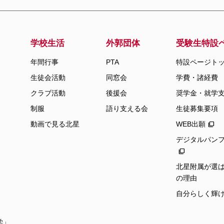
学校生活
外郭団体
受験生特設
年間行事
PTA
特設ページト
生徒会活動
同窓会
学費・諸経費
クラブ活動
後援会
奨学金・就学
制服
語り支える会
生徒募集要項
動画で見る北星
WEB出願
デジタルパン
北星附属が選ば
の理由
自分らしく輝
学」